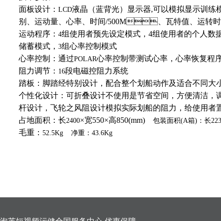
面板设计：
液晶（蓝背光）显示器
,
可以模拟显示训练模式
LCD
别、运动量、心率、时间
/500M
、瓦特值、运转时间
运动程序：
组使用者预先设定模式，
4
组使用者的个人数
4
储蓄模式，
组心率控制模式
3
心率控制：通过
心率控制带测试心率，心率恢复程序
POLAR
阻力调节：
段电磁控阻力系统
16
踏板：脚踏经特别设计，配合整个划船动作及适合不同大小
个性化设计：可折叠设计不使用是节省空间，方便清洁
杆设计，飞轮之风阻设计模拟实际划船的阻力，给使用者置
占地面积：长
×宽
550
×高
850(mm)
2400
包装面积
(A
箱
)
：长
22
毛重：
52.5Kg
净重：
43.6Kg