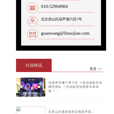
010-52904904
北京房山区葫芦垡六区5号
guanwang@linuojian.com
行业快讯
更多 >>
动感单车哪个牌子好？租动感单车有
哪些用处？活动租赁动感单车新体
验！...
石景山区健身器材店面新升级...